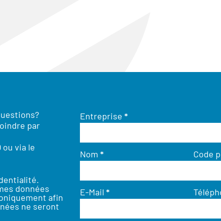
questions?
Entreprise
*
oindre par
0
ou via le
Nom
*
Code p
dentialité
.
 mes données
E-Mail
*
Télép
roniquement afin
nées ne seront