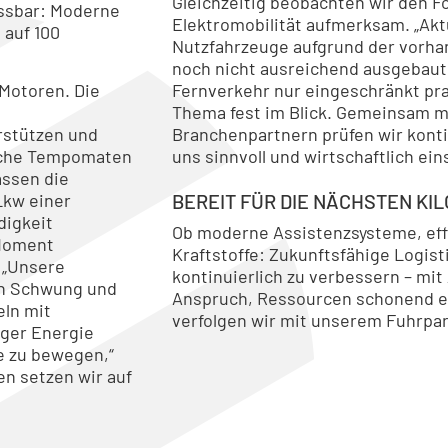
Gleichzeitig beobachten wir den Fo
essbar: Moderne
Elektromobilität aufmerksam. „Aktu
 auf 100
Nutzfahrzeuge aufgrund der vorha
noch nicht ausreichend ausgebaut
 Motoren. Die
Fernverkehr nur eingeschränkt pra
Thema fest im Blick. Gemeinsam mi
rstützen und
Branchenpartnern prüfen wir konti
ische Tempomaten
uns sinnvoll und wirtschaftlich ein
assen die
Lkw einer
BEREIT FÜR DIE NÄCHSTEN KI
digkeit
Ob moderne Assistenzsysteme, effi
 Moment
Kraftstoffe: Zukunftsfähige Logis
 „Unsere
kontinuierlich zu verbessern – mi
en Schwung und
Anspruch, Ressourcen schonend e
eln mit
verfolgen wir mit unserem Fuhrpar
iger Energie
e zu bewegen,“
en setzen wir auf