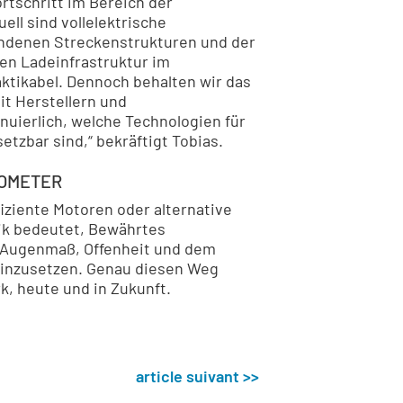
rtschritt im Bereich der
ell sind vollelektrische
ndenen Streckenstrukturen und der
en Ladeinfrastruktur im
ktikabel. Dennoch behalten wir das
t Herstellern und
nuierlich, welche Technologien für
setzbar sind,“ bekräftigt Tobias.
LOMETER
ziente Motoren oder alternative
tik bedeutet, Bewährtes
t Augenmaß, Offenheit und dem
inzusetzen. Genau diesen Weg
k, heute und in Zukunft.
article suivant >>