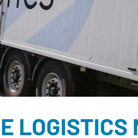
ÉCORCES BRU
RONDINS
SOUS-PRODUIT
BROYATS
SEL DE VOIRIE
SUBSTITUTS D
TOURBE
E LOGISTICS