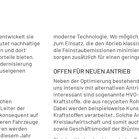
entwickelt sie
moderne Technologie. Wo möglich,
tet nachhaltige
zum Einsatz, die den Abrieb klass
n und dort
die Feinstaubemissionen minimier
rteile bieten.
sorgen zusätzlich für einen gering
odernisierung
auseigenen
OFFEN FÜR NEUEN ANTRIEB
Neben der Optimierung bestehende
uns intensiv mit alternativen Ant
interessant sind sogenannte HVO-
schen
Kraftstoffe, die aus recycelten R
 Leiter der
Dabei werden beispielsweise Kunst
 konsequent auf
Kraftstoffen verarbeitet. Solche 
eren Fahrzeuge
Kreislaufwirtschaft und somit au
hren werden
sowie Geschäftsmodell der Brünin
n diesem Jahr