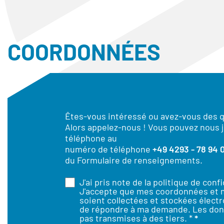
COORDONNÉES
Êtes-vous intéressé ou avez-vous des 
Alors appelez-nous ! Vous pouvez nous j
téléphone au
numéro de téléphone
+49 4293 - 78 94 
du Formulaire de renseignements.
J'ai pris note de la
politique de confi
J'accepte que mes coordonnées et
soient collectées et stockées élect
de répondre à ma demande. Les don
pas transmises à des tiers. *
*