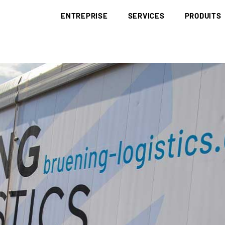
ENTREPRISE
SERVICES
PRODUITS
BRÜNING GROUP
COLLECTE ET ÉLIMINATION
DÉCHETS
BRÜNING ACADEMY
BIOMASSE
BOIS DE RÉCU
RED III
CORPORATE IDENTITY
DÉCARBONISATION
DÉCHETS PAP
EUDR
HISTOIRE
RECHERCHE ET
SOUS-PRODUI
DÉVELOPPEMENT
SITES
LE CHARBON 
LOGISTIQUE
CODE DE CONDUITE
LITIÈRE
NOTIFICATION/DÉCLARATION
CERTIFICATS
MATÉRIAUX A
APPROVISIONNEMENT
DE CHUTES
APPROVISIONNEMENT COMPLET
PLAQUETTES 
PLAQUETTES D’AMÉNAGEMENT PAYSAGÉ
POUSSIÈRE DE
PLAQUETTES DE SCIERIE
COMBUSTIBLE
PLAQUETTES FORESTIÈRES ISSUES DE RONDINS
PELLETS
PLAQUETTES FORESTIÈRES
PELLETS DE 
PAILLIS D’ÉC
HUMUS D’ÉCO