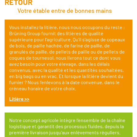
RETOUR
Votre étable entre de bonnes mains
Vous installez la litière, nous nous occupons du reste :
Brüning Group fournit des litières de qualité
supérieure pour l’agriculture. Qu’il s’agisse de copeaux
de bois, de paille hachée, de farine de paille, de
granulés de paille, de pellets de paille ou de pellets de
coques de tournesol, nous livrons tout ce dont vous
avez besoin pour votre élevage, dans les délais
convenus, avec la qualité et les quantités souhaitées,
en big bags ou en vrac. Et lorsque la litière devient du
fumier ? Nous l’enlevons à la date convenue, dans le
créneau horaire de votre choix.
Litière
>>
Notre concept agricole intègre l’ensemble de la chaîne
logistique et garantit des processus fluides, depuis la
première livraison jusqu’aux enlèvements réguliers.