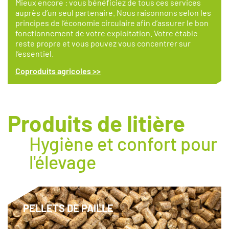
Mieux encore : vous bénéficiez de tous ces services
auprès d’un seul partenaire. Nous raisonnons selon les
principes de l’économie circulaire afin d’assurer le bon
fonctionnement de votre exploitation. Votre étable
reste propre et vous pouvez vous concentrer sur
l’essentiel.
Coproduits agricoles
>>
Produits de litière
Hygiène et confort pour
l'élevage
PELLETS DE PAILLE