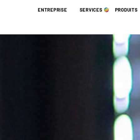
ENTREPRISE
SERVICES
PRODUITS
BRÜNING GROUP
COLLECTE ET ÉLIMINATION
DÉCHETS
BRÜNING ACADEMY
BIOMASSE
BOIS DE RÉCU
RED III
CORPORATE IDENTITY
DÉCARBONISATION
DÉCHETS PAP
EUDR
HISTOIRE
RECHERCHE ET
SOUS-PRODUI
DÉVELOPPEMENT
SITES
LE CHARBON 
LOGISTIQUE
CODE DE CONDUITE
LITIÈRE
NOTIFICATION/DÉCLARATION
CERTIFICATS
MATÉRIAUX A
APPROVISIONNEMENT
DE CHUTES
APPROVISIONNEMENT COMPLET
PLAQUETTES 
PLAQUETTES D’AMÉNAGEMENT PAYSAGÉ
POUSSIÈRE DE
PLAQUETTES DE SCIERIE
COMBUSTIBLE
PLAQUETTES FORESTIÈRES ISSUES DE RONDINS
PELLETS
PLAQUETTES FORESTIÈRES
PELLETS DE 
PAILLIS D’ÉC
HUMUS D’ÉCO