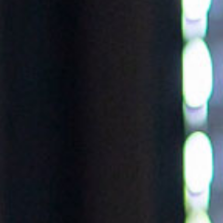
ÉCORCES BRU
RONDINS
SOUS-PRODUIT
BROYATS
SEL DE VOIRIE
SUBSTITUTS D
TOURBE