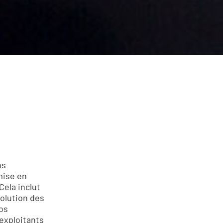
ns
mise en
Cela inclut
volution des
nos
 exploitants