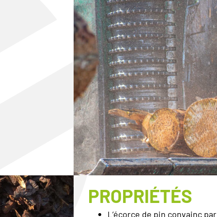
PROPRIÉTÉS
L’écorce de pin convainc par 