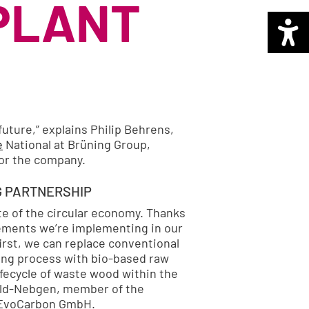
PLANT
future,” explains Philip Behrens,
e
National at Brüning Group,
for the company.
G PARTNERSHIP
e of the circular economy. Thanks
ements we’re implementing in our
first, we can replace conventional
ting process with bio-based raw
ifecycle of waste wood within the
feld-Nebgen, member of the
EvoCarbon GmbH.