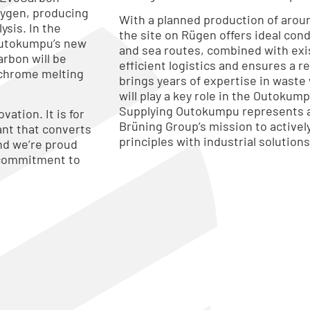
xygen, producing
With a planned production of aroun
ysis. In the
the site on Rügen offers ideal condi
 Outokumpu’s new
and sea routes, combined with exis
arbon will be
efficient logistics and ensures a r
rochrome melting
brings years of expertise in wast
will play a key role in the Outoku
Supplying Outokumpu represents a 
vation. It is for
Brüning Group’s mission to active
lant that converts
principles with industrial solutions
and we’re proud
 commitment to