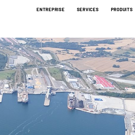
ENTREPRISE
SERVICES
PRODUITS
BRÜNING GROUP
COLLECTE ET ÉLIMINATION
DÉCHETS
BRÜNING ACADEMY
BIOMASSE
BOIS DE RÉCU
RED III
CORPORATE IDENTITY
DÉCARBONISATION
DÉCHETS PAP
EUDR
HISTOIRE
RECHERCHE ET
SOUS-PRODUI
DÉVELOPPEMENT
SITES
LE CHARBON 
LOGISTIQUE
CODE DE CONDUITE
LITIÈRE
NOTIFICATION/DÉCLARATION
CERTIFICATS
MATÉRIAUX A
APPROVISIONNEMENT
DE CHUTES
APPROVISIONNEMENT COMPLET
PLAQUETTES 
PLAQUETTES D’AMÉNAGEMENT PAYSAGÉ
POUSSIÈRE DE
PLAQUETTES DE SCIERIE
COMBUSTIBLE
PLAQUETTES FORESTIÈRES ISSUES DE RONDINS
PELLETS
PLAQUETTES FORESTIÈRES
PELLETS DE 
PAILLIS D’ÉC
HUMUS D’ÉCO