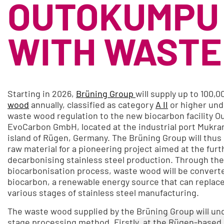
OUTOKUMPU
WITH WASTE
Starting in 2026,
Brüning Group
will supply up to 100,
wood
annually, classified as category
A II
or higher un
waste wood regulation to the new biocarbon facility 
EvoCarbon GmbH, located at the industrial port Mukra
island of Rügen, Germany. The Brüning Group will thus
raw material for a pioneering project aimed at the furt
decarbonising stainless steel production. Through the
biocarbonisation process, waste wood will be convert
biocarbon, a renewable energy source that can replace 
various stages of stainless steel manufacturing.
The waste wood supplied by the Brüning Group will un
stage processing method. Firstly, at the Rügen-base