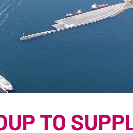
ÉCORCES BRU
RONDINS
SOUS-PRODUIT
BROYATS
SEL DE VOIRIE
SUBSTITUTS D
TOURBE
OUP TO SUPP