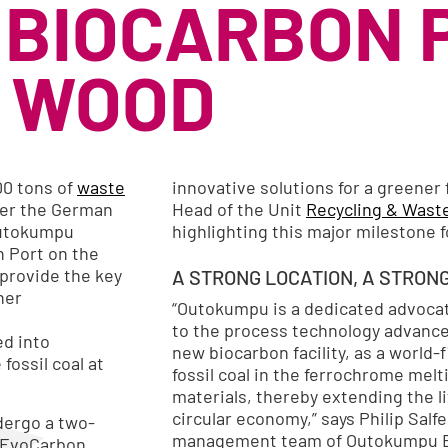
 BIOCARBON 
 WOOD
000 tons of
waste
innovative solutions for a greener 
der the German
Head of the Unit
Recycling & Wast
Outokumpu
highlighting this major milestone 
n Port on the
 provide the key
A STRONG LOCATION, A STRON
her
“Outokumpu is a dedicated advocat
to the process technology advanc
ed into
new biocarbon facility, as a world-
fossil coal at
fossil coal in the ferrochrome mel
materials, thereby extending the l
circular economy,” says Philip Sal
dergo a two-
management team of Outokumpu 
d EvoCarbon