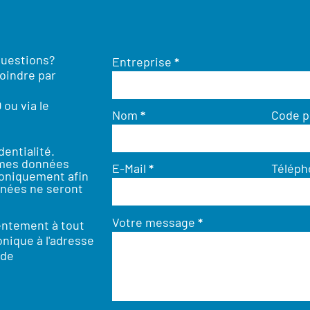
questions?
Entreprise
*
oindre par
0
ou via le
Nom
*
Code p
dentialité
.
 mes données
E-Mail
*
Télép
roniquement afin
nées ne seront
Votre message
*
entement à tout
nique à l'adresse
.de