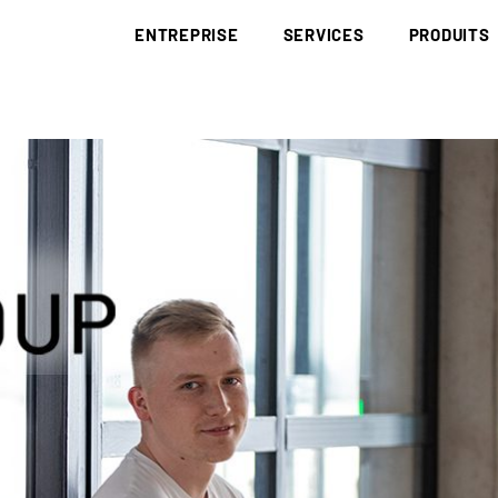
ENTREPRISE
SERVICES
PRODUITS
BRÜNING GROUP
COLLECTE ET ÉLIMINATION
DÉCHETS
BRÜNING ACADEMY
BIOMASSE
BOIS DE RÉCU
RED III
CORPORATE IDENTITY
DÉCARBONISATION
DÉCHETS PAP
EUDR
HISTOIRE
RECHERCHE ET
SOUS-PRODUI
DÉVELOPPEMENT
SITES
LE CHARBON 
LOGISTIQUE
CODE DE CONDUITE
LITIÈRE
NOTIFICATION/DÉCLARATION
CERTIFICATS
MATÉRIAUX A
APPROVISIONNEMENT
DE CHUTES
APPROVISIONNEMENT COMPLET
PLAQUETTES 
PLAQUETTES D’AMÉNAGEMENT PAYSAGÉ
POUSSIÈRE DE
PLAQUETTES DE SCIERIE
COMBUSTIBLE
PLAQUETTES FORESTIÈRES ISSUES DE RONDINS
PELLETS
PLAQUETTES FORESTIÈRES
PELLETS DE 
PAILLIS D’ÉC
HUMUS D’ÉCO