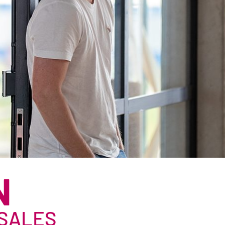
ÉCORCES BRU
RONDINS
SOUS-PRODUIT
BROYATS
SEL DE VOIRIE
SUBSTITUTS D
TOURBE
N
 SALES