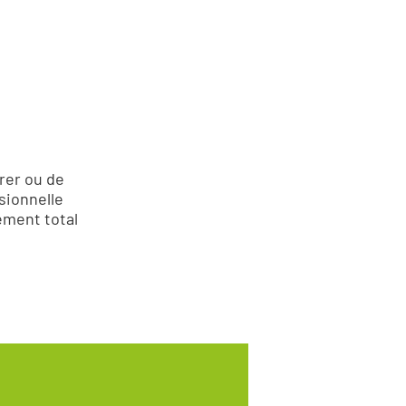
rer ou de
ssionnelle
ement total