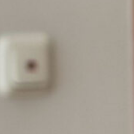
ÉCORCES BRU
RONDINS
SOUS-PRODUIT
BROYATS
SEL DE VOIRIE
SUBSTITUTS D
TOURBE