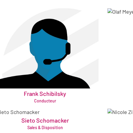
Frank Schibilsky
frank.schibilsky@bruening-group.de
Conducteur
Sieto Schomacker
sieto.schomacker@bruening-group.de
ni
Sales & Disposition
+49 421 64361972