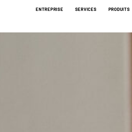
ENTREPRISE
SERVICES
PRODUITS
BRÜNING GROUP
COLLECTE ET ÉLIMINATION
DÉCHETS
BRÜNING ACADEMY
BIOMASSE
BOIS DE RÉCU
RED III
CORPORATE IDENTITY
DÉCARBONISATION
DÉCHETS PAP
EUDR
HISTOIRE
RECHERCHE ET
SOUS-PRODUI
DÉVELOPPEMENT
SITES
LE CHARBON 
LOGISTIQUE
CODE DE CONDUITE
LITIÈRE
NOTIFICATION/DÉCLARATION
CERTIFICATS
MATÉRIAUX A
APPROVISIONNEMENT
DE CHUTES
APPROVISIONNEMENT COMPLET
PLAQUETTES 
PLAQUETTES D’AMÉNAGEMENT PAYSAGÉ
POUSSIÈRE DE
PLAQUETTES DE SCIERIE
COMBUSTIBLE
PLAQUETTES FORESTIÈRES ISSUES DE RONDINS
PELLETS
PLAQUETTES FORESTIÈRES
PELLETS DE 
PAILLIS D’ÉC
HUMUS D’ÉCO