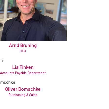
Arnd Brüning
gf@bruening-group.de
CEO
+49 421 643610
Lia Finken
kreditoren@bruening-group.de
Accounts Payable Department
+49 421 64361272
Oliver Domschke
ver.domschke@bruening-group.de
Purchasing & Sales
+49 811 9995821855