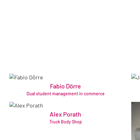
Fabio Dörre
fabio.doerre@bruening-group.de
Dual student management in commerce
+49 421 64361908
Alex Porath
alex.porath@bruening-group.de
Truck Body Shop
+49 4542 83990