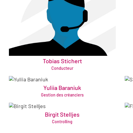
Tobias Stichert
tobias.stichert@bruening-group.de
Conducteur
Yuliia Baraniuk
kreditoren@bruening-group.de
Gestion des créanciers
+49 421 64361565
Birgit Stelljes
birgit.stelljes@bruening-group.de
Controlling
+49 421 64361376