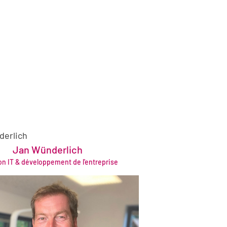
Jan Wünderlich
.wuenderlich@bruening-group.de
on IT & développement de l'entreprise
+49 421 64361942