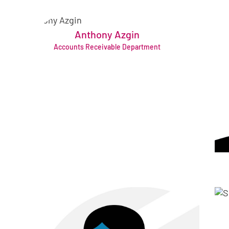
Anthony Azgin
debitoren@bruening-group.de
Accounts Receivable Department
+49 421 64361518